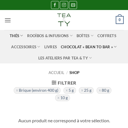
Passer
au
contenu
0
THÉS
ROOÏBOS & INFUSIONS
BOÎTES
COFFRETS
ACCESSOIRES
LIVRES
CHOCOLAT « BEAN TO BAR »
LES ATELIERS PAR TEA & TY
ACCUEIL
/
SHOP
FILTRER
Brique (environ 400 g)
5 g
25 g
80 g
10 g
Aucun produit ne correspond à votre sélection.