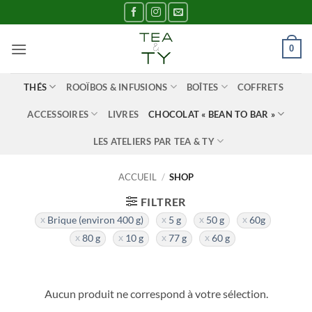
Passer
au
contenu
0
THÉS
ROOÏBOS & INFUSIONS
BOÎTES
COFFRETS
ACCESSOIRES
LIVRES
CHOCOLAT « BEAN TO BAR »
LES ATELIERS PAR TEA & TY
ACCUEIL
/
SHOP
FILTRER
Brique (environ 400 g)
5 g
50 g
60g
80 g
10 g
77 g
60 g
Aucun produit ne correspond à votre sélection.