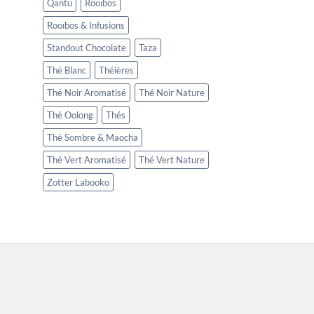
Qantu
Rooïbos
Rooïbos & Infusions
Standout Chocolate
Taza
Thé Blanc
Théières
Thé Noir Aromatisé
Thé Noir Nature
Thé Oolong
Thés
Thé Sombre & Maocha
Thé Vert Aromatisé
Thé Vert Nature
Zotter Labooko