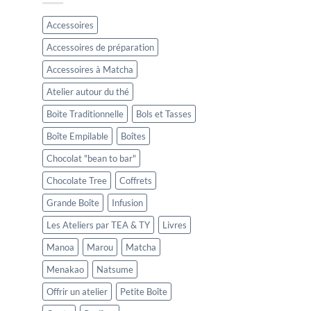
Accessoires
Accessoires de préparation
Accessoires à Matcha
Atelier autour du thé
Boite Traditionnelle
Bols et Tasses
Boîte Empilable
Boîtes
Chocolat "bean to bar"
Chocolate Tree
Coffrets
Grande Boîte
Infusion
Les Ateliers par TEA & TY
Livres
Manoa
Marou
Matcha
Menakao
Natsume
Offrir un atelier
Petite Boîte