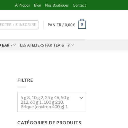
A Propos
Blog
Nos Boutiques
Contact
ECTER / S’INSCRIRE
0
PANIER /
0,00
€
 BAR »
LES ATELIERS PAR TEA & TY
FILTRE
5 g 3, 10 g 2, 25 g 46, 50 g
212, 60 g 1, 100 g 210,
Brique (environ 400 g) 1
CATÉGORIES DE PRODUITS