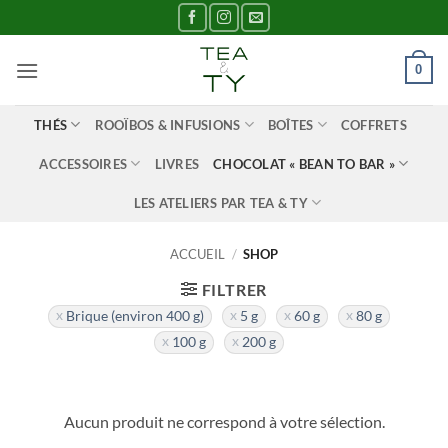
Passer
au
contenu
0
THÉS
ROOÏBOS & INFUSIONS
BOÎTES
COFFRETS
ACCESSOIRES
LIVRES
CHOCOLAT « BEAN TO BAR »
LES ATELIERS PAR TEA & TY
ACCUEIL
/
SHOP
FILTRER
Brique (environ 400 g)
5 g
60 g
80 g
100 g
200 g
Aucun produit ne correspond à votre sélection.