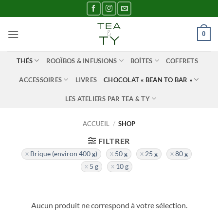
Passer
au
contenu
0
THÉS
ROOÏBOS & INFUSIONS
BOÎTES
COFFRETS
ACCESSOIRES
LIVRES
CHOCOLAT « BEAN TO BAR »
LES ATELIERS PAR TEA & TY
ACCUEIL
/
SHOP
FILTRER
Brique (environ 400 g)
50 g
25 g
80 g
5 g
10 g
Aucun produit ne correspond à votre sélection.