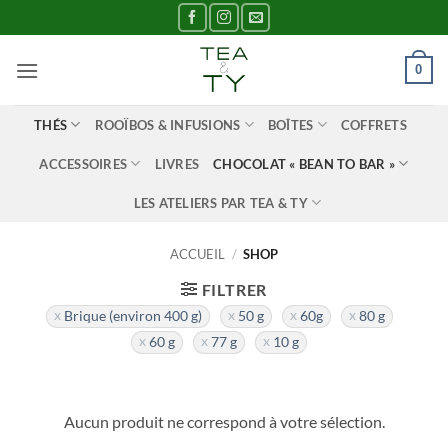
Passer
au
contenu
0
THÉS
ROOÏBOS & INFUSIONS
BOÎTES
COFFRETS
ACCESSOIRES
LIVRES
CHOCOLAT « BEAN TO BAR »
LES ATELIERS PAR TEA & TY
ACCUEIL
/
SHOP
FILTRER
Brique (environ 400 g)
50 g
60g
80 g
60 g
77 g
10 g
Aucun produit ne correspond à votre sélection.