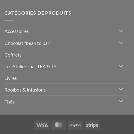
CATÉGORIES DE PRODUITS
Accessoires
Chocolat "bean to bar"
Coffrets
Les Ateliers par TEA & TY
Livres
Rooïbos & Infusions
Thés
Visa
MasterCard
PayPal
Stripe