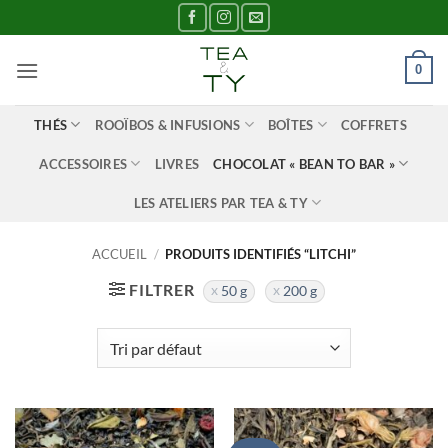
Passer
au
contenu
0
THÉS
ROOÏBOS & INFUSIONS
BOÎTES
COFFRETS
ACCESSOIRES
LIVRES
CHOCOLAT « BEAN TO BAR »
LES ATELIERS PAR TEA & TY
ACCUEIL
/
PRODUITS IDENTIFIÉS “LITCHI”
FILTRER
50 g
200 g