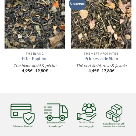
Nouveau
THÉ BLANC
THÉ VERT AROMATISÉ
Effet Papillon
Princesse de Siam
Thé blanc litchi & pêche
Thé vert litchi, rose & jasmin
4,95
€
–
19,80
€
4,45
€
–
17,80
€