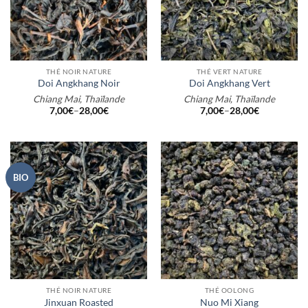
THÉ NOIR NATURE
THÉ VERT NATURE
Doi Angkhang Noir
Doi Angkhang Vert
Chiang Mai, Thaïlande
Chiang Mai, Thaïlande
7,00
€
–
28,00
€
7,00
€
–
28,00
€
BIO
THÉ NOIR NATURE
THÉ OOLONG
Jinxuan Roasted
Nuo Mi Xiang