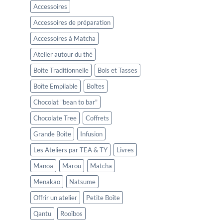
Accessoires
Accessoires de préparation
Accessoires à Matcha
Atelier autour du thé
Boite Traditionnelle
Bols et Tasses
Boîte Empilable
Boîtes
Chocolat "bean to bar"
Chocolate Tree
Coffrets
Grande Boîte
Infusion
Les Ateliers par TEA & TY
Livres
Manoa
Marou
Matcha
Menakao
Natsume
Offrir un atelier
Petite Boîte
Qantu
Rooïbos