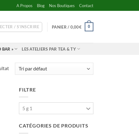
A Propos
Blog
Nos Boutiques
Contact
ECTER / S’INSCRIRE
0
PANIER /
0,00
€
 BAR »
LES ATELIERS PAR TEA & TY
ultat
FILTRE
5 g 1
CATÉGORIES DE PRODUITS