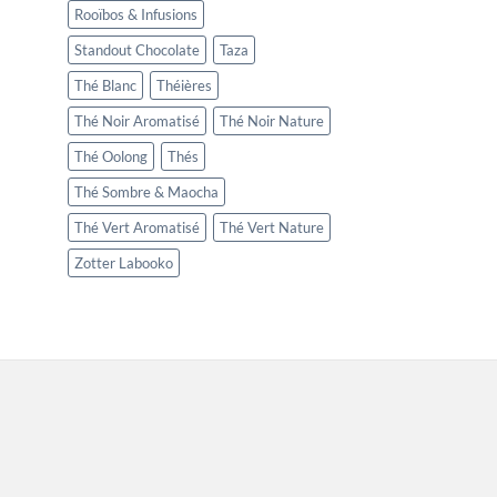
Rooïbos & Infusions
Standout Chocolate
Taza
Thé Blanc
Théières
Thé Noir Aromatisé
Thé Noir Nature
Thé Oolong
Thés
Thé Sombre & Maocha
Thé Vert Aromatisé
Thé Vert Nature
Zotter Labooko