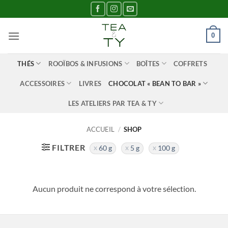
Passer
au
contenu
0
THÉS
ROOÏBOS & INFUSIONS
BOÎTES
COFFRETS
ACCESSOIRES
LIVRES
CHOCOLAT « BEAN TO BAR »
LES ATELIERS PAR TEA & TY
ACCUEIL
/
SHOP
FILTRER
60 g
5 g
100 g
Aucun produit ne correspond à votre sélection.