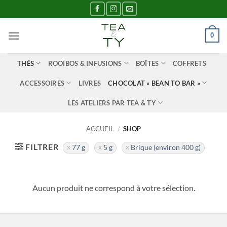
Passer
au
contenu
0
THÉS
ROOÏBOS & INFUSIONS
BOÎTES
COFFRETS
ACCESSOIRES
LIVRES
CHOCOLAT « BEAN TO BAR »
LES ATELIERS PAR TEA & TY
ACCUEIL
/
SHOP
FILTRER
77 g
5 g
Brique (environ 400 g)
Aucun produit ne correspond à votre sélection.