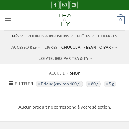
Passer
au
contenu
0
THÉS
ROOÏBOS & INFUSIONS
BOÎTES
COFFRETS
ACCESSOIRES
LIVRES
CHOCOLAT « BEAN TO BAR »
LES ATELIERS PAR TEA & TY
ACCUEIL
/
SHOP
FILTRER
Brique (environ 400 g)
80 g
5 g
Aucun produit ne correspond à votre sélection.