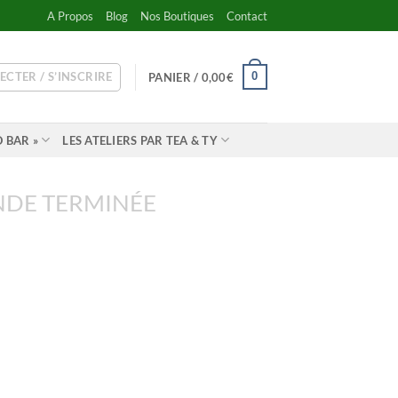
A Propos
Blog
Nos Boutiques
Contact
ECTER / S’INSCRIRE
0
PANIER /
0,00
€
 BAR »
LES ATELIERS PAR TEA & TY
DE TERMINÉE