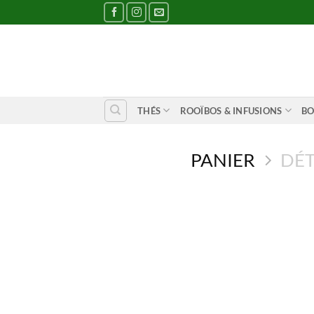
Passer
au
contenu
THÉS
ROOÏBOS & INFUSIONS
BO
PANIER
DÉT