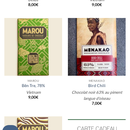
8,00
€
9,00
€
MAROU
MENAKAO
Bên Tre, 78%
Bird Chili
Vietnam
Chocolat noir 63% au piment
9,00
€
langue d'oiseau
7,00
€