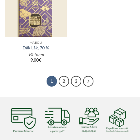
MAROU
Dâk Lâk, 70 %
Vietnam
9,00
€
1
2
3