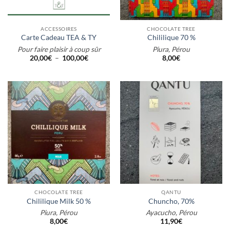
ACCESSOIRES
CHOCOLATE TREE
Carte Cadeau TEA & TY
Chililique 70 %
Pour faire plaisir à coup sûr
Piura, Pérou
Plage
20,00
€
–
100,00
€
8,00
€
de
prix :
20,00€
à
100,00€
CHOCOLATE TREE
QANTU
Chililique Milk 50 %
Chuncho, 70%
Piura, Pérou
Ayacucho, Pérou
8,00
€
11,90
€