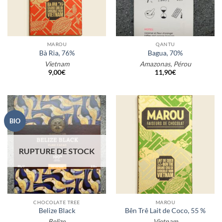
MAROU
QANTU
Bà Ria, 76%
Bagua, 70%
Vietnam
Amazonas, Pérou
9,00
€
11,90
€
BIO
RUPTURE DE STOCK
CHOCOLATE TREE
MAROU
Belize Black
Bên Trê Lait de Coco, 55 %
Belize
Vietnam