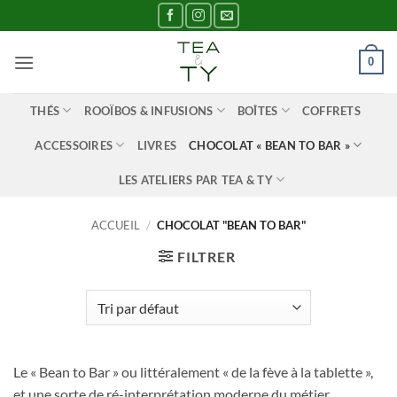
Passer
au
contenu
0
THÉS
ROOÏBOS & INFUSIONS
BOÎTES
COFFRETS
ACCESSOIRES
LIVRES
CHOCOLAT « BEAN TO BAR »
LES ATELIERS PAR TEA & TY
ACCUEIL
/
CHOCOLAT "BEAN TO BAR"
FILTRER
Le « Bean to Bar » ou littéralement « de la fève à la tablette »,
et une sorte de ré-interprétation moderne du métier