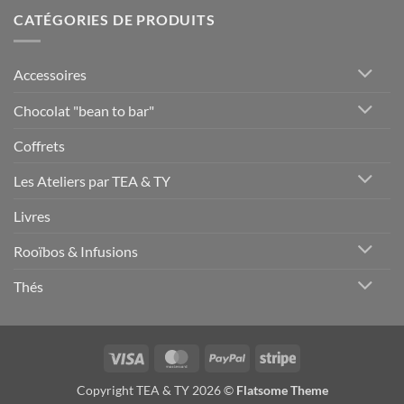
CATÉGORIES DE PRODUITS
Accessoires
Chocolat "bean to bar"
Coffrets
Les Ateliers par TEA & TY
Livres
Rooïbos & Infusions
Thés
Visa
MasterCard
PayPal
Stripe
Copyright TEA & TY 2026 ©
Flatsome Theme