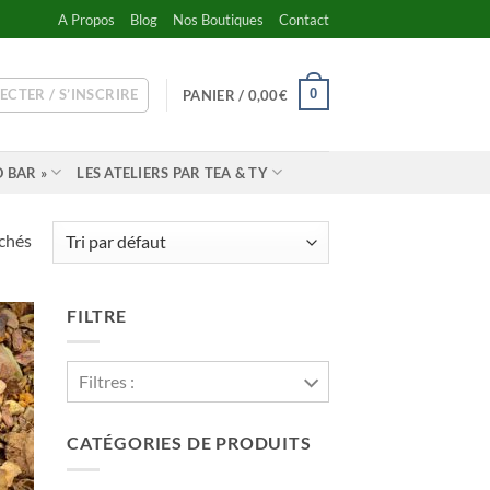
A Propos
Blog
Nos Boutiques
Contact
ECTER / S’INSCRIRE
0
PANIER /
0,00
€
 BAR »
LES ATELIERS PAR TEA & TY
ichés
FILTRE
Filtres :
CATÉGORIES DE PRODUITS