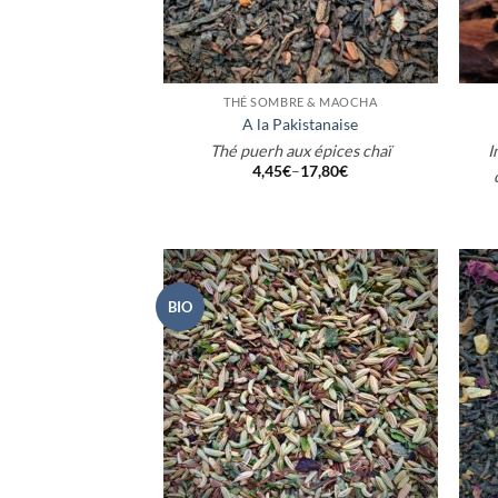
+
+
THÉ SOMBRE & MAOCHA
A la Pakistanaise
Thé puerh aux épices chaï
I
4,45
€
–
17,80
€
BIO