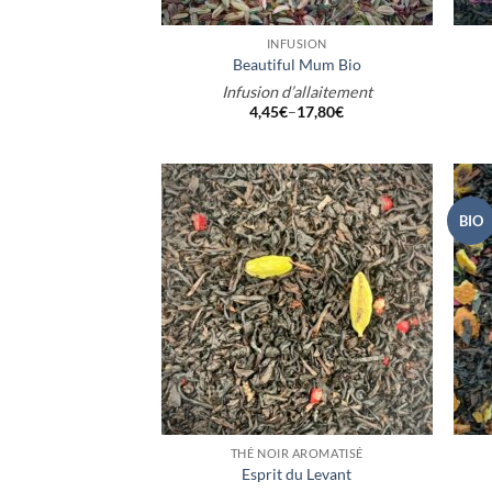
+
+
INFUSION
Beautiful Mum Bio
Infusion d’allaitement
4,45
€
–
17,80
€
BIO
+
+
THÉ NOIR AROMATISÉ
Esprit du Levant