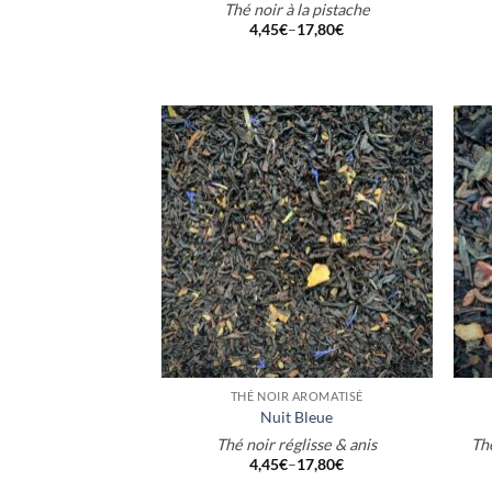
Thé noir à la pistache
4,45
€
–
17,80
€
+
+
THÉ NOIR AROMATISÉ
Nuit Bleue
Thé noir réglisse & anis
Th
4,45
€
–
17,80
€