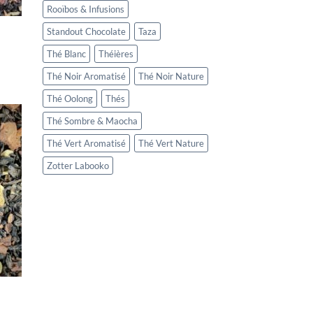
Rooïbos & Infusions
Standout Chocolate
Taza
Thé Blanc
Théières
Thé Noir Aromatisé
Thé Noir Nature
Thé Oolong
Thés
Thé Sombre & Maocha
Thé Vert Aromatisé
Thé Vert Nature
Zotter Labooko