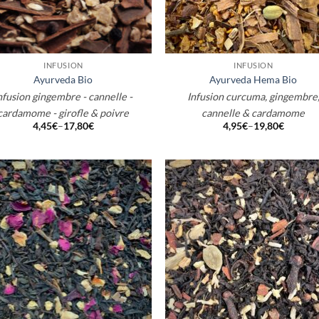
+
INFUSION
INFUSION
Ayurveda Bio
Ayurveda Hema Bio
nfusion gingembre - cannelle -
Infusion curcuma, gingembre
cardamome - girofle & poivre
cannelle & cardamome
4,45
€
–
17,80
€
4,95
€
–
19,80
€