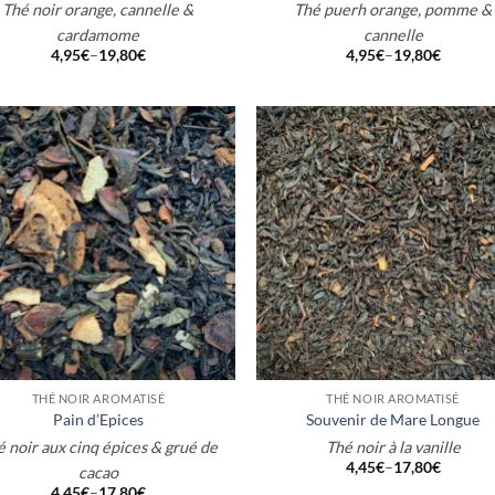
Thé noir orange, cannelle &
Thé puerh orange, pomme &
cardamome
cannelle
4,95
€
–
19,80
€
4,95
€
–
19,80
€
+
THÉ NOIR AROMATISÉ
THÉ NOIR AROMATISÉ
Pain d’Epices
Souvenir de Mare Longue
é noir aux cinq épices & grué de
Thé noir à la vanille
4,45
€
–
17,80
€
cacao
4,45
€
–
17,80
€