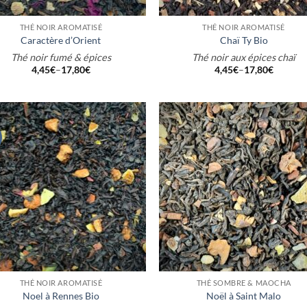
+
THÉ NOIR AROMATISÉ
THÉ NOIR AROMATISÉ
Caractère d’Orient
Chaï Ty Bio
Thé noir fumé & épices
Thé noir aux épices chaï
4,45
€
–
17,80
€
4,45
€
–
17,80
€
+
THÉ NOIR AROMATISÉ
THÉ SOMBRE & MAOCHA
Noel à Rennes Bio
Noël à Saint Malo