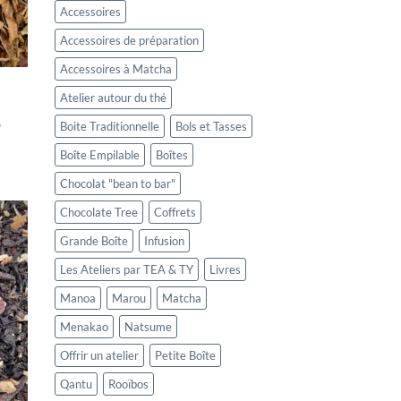
Accessoires
Accessoires de préparation
Accessoires à Matcha
Atelier autour du thé
,
Boite Traditionnelle
Bols et Tasses
Boîte Empilable
Boîtes
Chocolat "bean to bar"
Chocolate Tree
Coffrets
Grande Boîte
Infusion
Les Ateliers par TEA & TY
Livres
Manoa
Marou
Matcha
Menakao
Natsume
Offrir un atelier
Petite Boîte
Qantu
Rooïbos