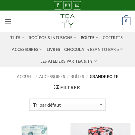
Passer
au
contenu
0
THÉS
ROOÏBOS & INFUSIONS
BOÎTES
COFFRETS
ACCESSOIRES
LIVRES
CHOCOLAT « BEAN TO BAR »
LES ATELIERS PAR TEA & TY
ACCUEIL
/
ACCESSOIRES
/
BOÎTES
/
GRANDE BOÎTE
FILTRER