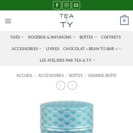
Passer
au
contenu
0
THÉS
ROOÏBOS & INFUSIONS
BOÎTES
COFFRETS
ACCESSOIRES
LIVRES
CHOCOLAT « BEAN TO BAR »
LES ATELIERS PAR TEA & TY
ACCUEIL
/
ACCESSOIRES
/
BOÎTES
/
GRANDE BOÎTE