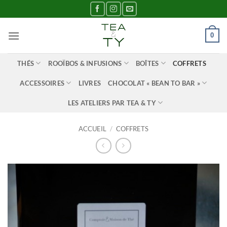
Passer
au
contenu
0
THÉS
ROOÏBOS & INFUSIONS
BOÎTES
COFFRETS
ACCESSOIRES
LIVRES
CHOCOLAT « BEAN TO BAR »
LES ATELIERS PAR TEA & TY
ACCUEIL
/
COFFRETS