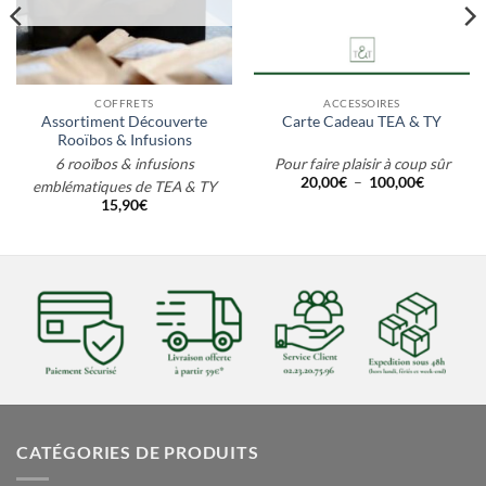
COFFRETS
ACCESSOIRES
Assortiment Découverte
Carte Cadeau TEA & TY
Rooïbos & Infusions
6 rooïbos & infusions
Pour faire plaisir à coup sûr
Plage
20,00
€
–
100,00
€
emblématiques de TEA & TY
de
15,90
€
prix :
20,00€
à
100,00€
CATÉGORIES DE PRODUITS