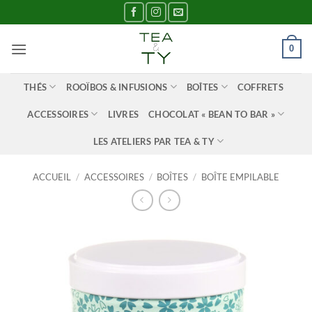
Passer
au
contenu
0
THÉS
ROOÏBOS & INFUSIONS
BOÎTES
COFFRETS
ACCESSOIRES
LIVRES
CHOCOLAT « BEAN TO BAR »
LES ATELIERS PAR TEA & TY
ACCUEIL
/
ACCESSOIRES
/
BOÎTES
/
BOÎTE EMPILABLE