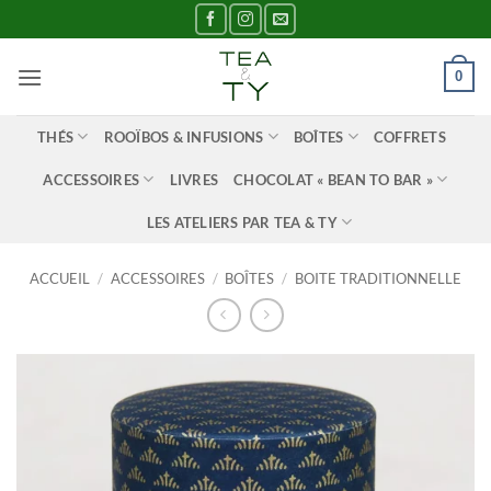
Passer
au
contenu
0
THÉS
ROOÏBOS & INFUSIONS
BOÎTES
COFFRETS
ACCESSOIRES
LIVRES
CHOCOLAT « BEAN TO BAR »
LES ATELIERS PAR TEA & TY
ACCUEIL
/
ACCESSOIRES
/
BOÎTES
/
BOITE TRADITIONNELLE