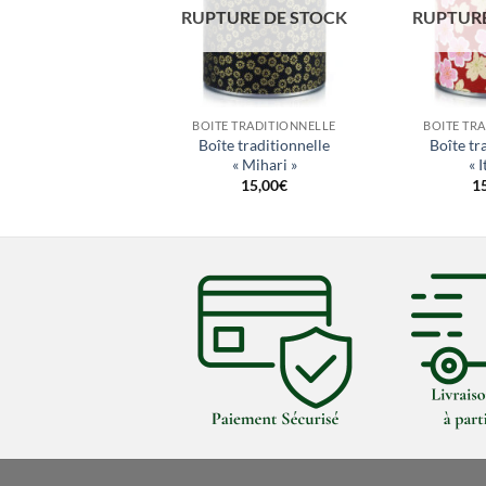
URE DE STOCK
RUPTURE DE STOCK
RUPTURE
+
+
 TRADITIONNELLE
BOITE TRADITIONNELLE
BOITE TR
aditionnelle « Chats
Boîte traditionnelle
Boîte tr
mêlés »
« Mihari »
« 
15,00
€
15,00
€
1