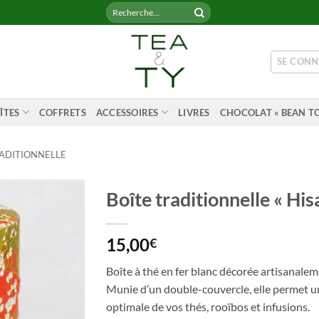
Recherche
pour :
SE CONN
ÎTES
COFFRETS
ACCESSOIRES
LIVRES
CHOCOLAT « BEAN TO
RADITIONNELLE
Boîte traditionnelle « Hi
15,00
€
Boîte à thé en fer blanc décorée artisanalem
Munie d’un double-couvercle, elle permet u
optimale de vos thés, rooïbos et infusions.