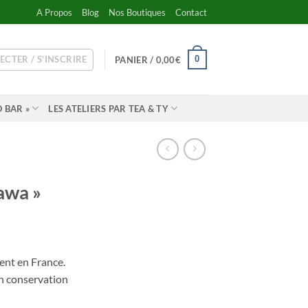
A Propos
Blog
Nos Boutiques
Contact
ECTER / S’INSCRIRE
0
PANIER /
0,00
€
 BAR »
LES ATELIERS PAR TEA & TY
sawa »
ent en France.
n conservation