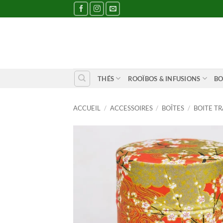
Passer
au
contenu
THÉS
ROOÏBOS & INFUSIONS
BO
ACCUEIL
/
ACCESSOIRES
/
BOÎTES
/
BOITE T