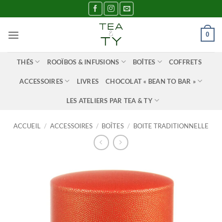
Passer
au
contenu
0
THÉS
ROOÏBOS & INFUSIONS
BOÎTES
COFFRETS
ACCESSOIRES
LIVRES
CHOCOLAT « BEAN TO BAR »
LES ATELIERS PAR TEA & TY
ACCUEIL
/
ACCESSOIRES
/
BOÎTES
/
BOITE TRADITIONNELLE