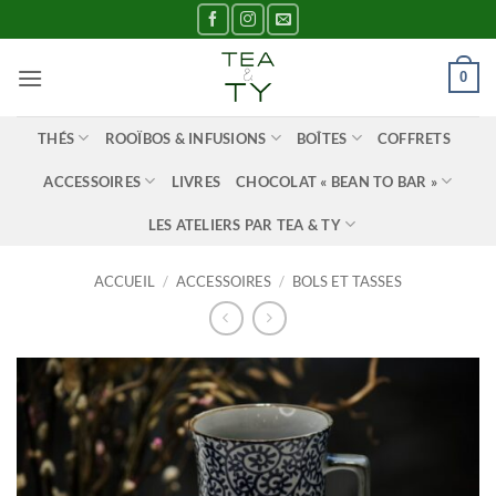
Passer
au
contenu
0
THÉS
ROOÏBOS & INFUSIONS
BOÎTES
COFFRETS
ACCESSOIRES
LIVRES
CHOCOLAT « BEAN TO BAR »
LES ATELIERS PAR TEA & TY
ACCUEIL
/
ACCESSOIRES
/
BOLS ET TASSES