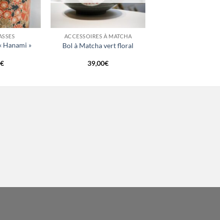
+
ASSES
ACCESSOIRES À MATCHA
« Hanami »
Bol à Matcha vert floral
u
€
39,00
€