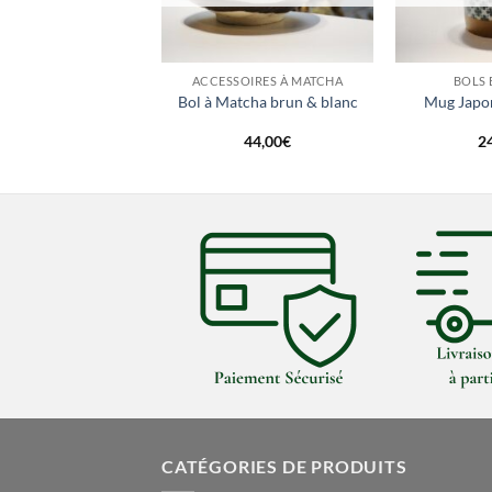
+
+
LS ET TASSES
ACCESSOIRES À MATCHA
BOLS 
aponais « Vague
Bol à Matcha brun & blanc
Mug Japona
Hokusai »
24,00
€
44,00
€
2
CATÉGORIES DE PRODUITS