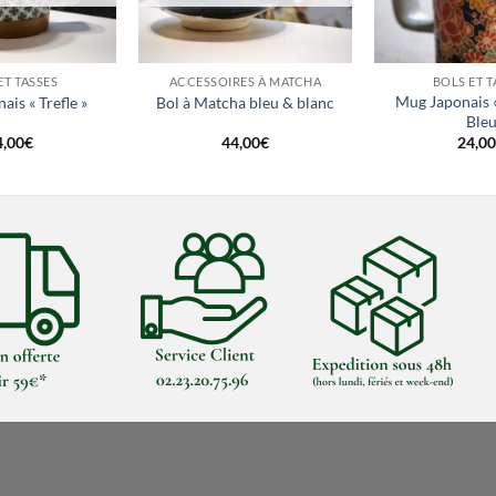
+
+
ET TASSES
ACCESSOIRES À MATCHA
BOLS ET T
Mug Japonais 
is « Trefle »
Bol à Matcha bleu & blanc
Ble
4,00
€
44,00
€
24,00