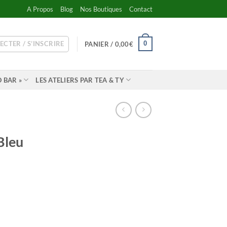
A Propos
Blog
Nos Boutiques
Contact
ECTER / S’INSCRIRE
0
PANIER /
0,00
€
 BAR »
LES ATELIERS PAR TEA & TY
Bleu