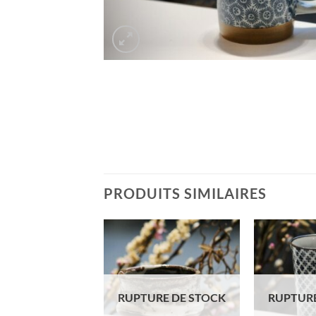
PRODUITS SIMILAIRES
URE DE STOCK
RUPTURE DE STOCK
RUPTURE