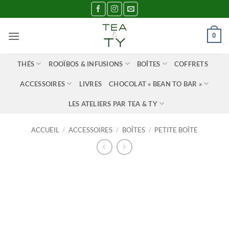
Passer
au
contenu
0
THÉS
ROOÏBOS & INFUSIONS
BOÎTES
COFFRETS
ACCESSOIRES
LIVRES
CHOCOLAT « BEAN TO BAR »
LES ATELIERS PAR TEA & TY
ACCUEIL
/
ACCESSOIRES
/
BOÎTES
/
PETITE BOÎTE