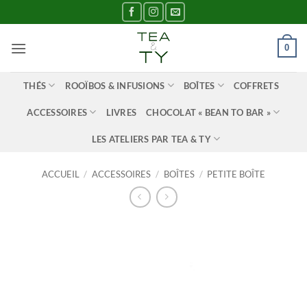
Passer
au
contenu
0
THÉS
ROOÏBOS & INFUSIONS
BOÎTES
COFFRETS
ACCESSOIRES
LIVRES
CHOCOLAT « BEAN TO BAR »
LES ATELIERS PAR TEA & TY
ACCUEIL
/
ACCESSOIRES
/
BOÎTES
/
PETITE BOÎTE