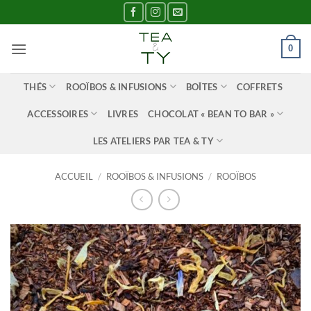
Passer
au
contenu
0
THÉS
ROOÏBOS & INFUSIONS
BOÎTES
COFFRETS
ACCESSOIRES
LIVRES
CHOCOLAT « BEAN TO BAR »
LES ATELIERS PAR TEA & TY
ACCUEIL
/
ROOÏBOS & INFUSIONS
/
ROOÏBOS