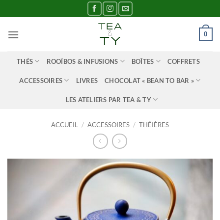
Passer
au
contenu
0
THÉS
ROOÏBOS & INFUSIONS
BOÎTES
COFFRETS
ACCESSOIRES
LIVRES
CHOCOLAT « BEAN TO BAR »
LES ATELIERS PAR TEA & TY
ACCUEIL
/
ACCESSOIRES
/
THÉIÈRES