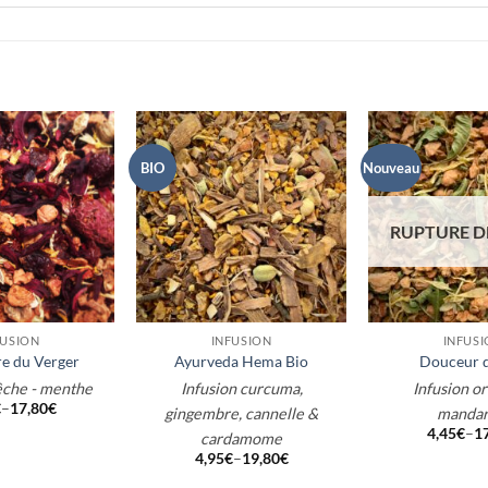
BIO
Nouveau
RUPTURE D
+
+
FUSION
INFUSION
INFUS
e du Verger
Ayurveda Hema Bio
Douceur 
êche - menthe
Infusion curcuma,
Infusion o
€
–
17,80
€
gingembre, cannelle &
mandar
4,45
€
–
1
cardamome
4,95
€
–
19,80
€