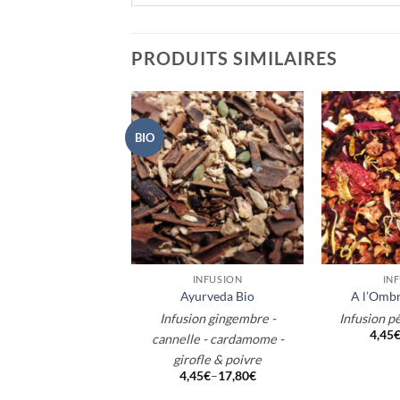
PRODUITS SIMILAIRES
BIO
+
+
INFUSION
INFUSION
IN
ge des Antipodes
Ayurveda Bio
A l’Ombr
usion citron &
Infusion gingembre -
Infusion p
4,45
canneberge
cannelle - cardamome -
,45
€
–
17,80
€
girofle & poivre
4,45
€
–
17,80
€