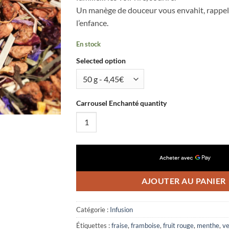
Un manège de douceur vous envahit, rappel
l’enfance.
En stock
Selected option
Carrousel Enchanté quantity
AJOUTER AU PANIER
Catégorie :
Infusion
Étiquettes :
fraise
,
framboise
,
fruit rouge
,
menthe
,
ve