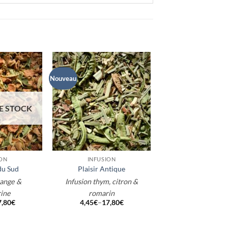
Nouveau
E STOCK
+
ION
INFUSION
du Sud
Plaisir Antique
range &
Infusion thym, citron &
ine
romarin
7,80
€
4,45
€
–
17,80
€