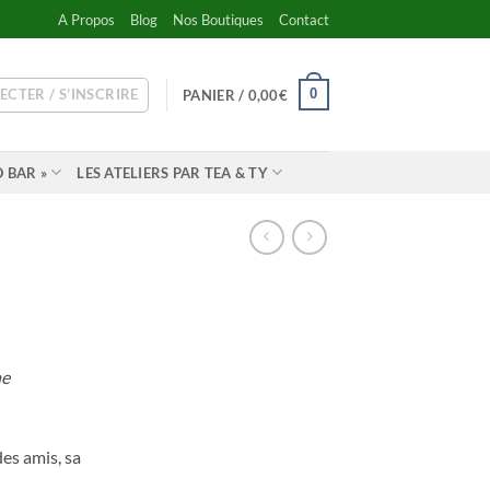
A Propos
Blog
Nos Boutiques
Contact
ECTER / S’INSCRIRE
0
PANIER /
0,00
€
 BAR »
LES ATELIERS PAR TEA & TY
he
es amis, sa