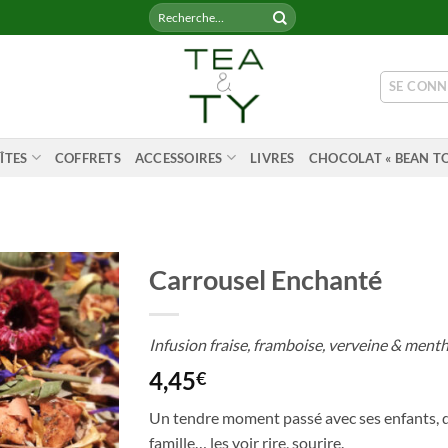
Recherche
pour :
SE CONN
ÎTES
COFFRETS
ACCESSOIRES
LIVRES
CHOCOLAT « BEAN TO
Carrousel Enchanté
Infusion fraise, framboise, verveine & ment
4,45
€
Un tendre moment passé avec ses enfants, d
famille… les voir rire, sourire.