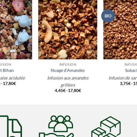
BIO
+
+
FUSION
INFUSION
INFUS
t Bihan
Nuage d’Amandes
Sobac
raise acidulée
Infusion aux amandes
Infusion de sar
€
–
17,80
€
3,75
€
–
1
grillées
4,45
€
–
17,80
€