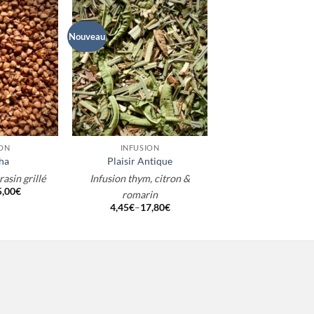
Nouveau
+
+
ION
INFUSION
INFUSION
ha
Plaisir Antique
A l’Ombre du V
rasin grillé
Infusion thym, citron &
Infusion pêche -
5,00
€
4,45
€
–
17,80
romarin
4,45
€
–
17,80
€