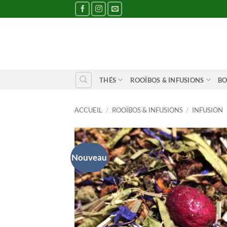
Passer
au
contenu
THÉS
ROOÏBOS & INFUSIONS
BO
ACCUEIL
/
ROOÏBOS & INFUSIONS
/
INFUSION
Nouveau