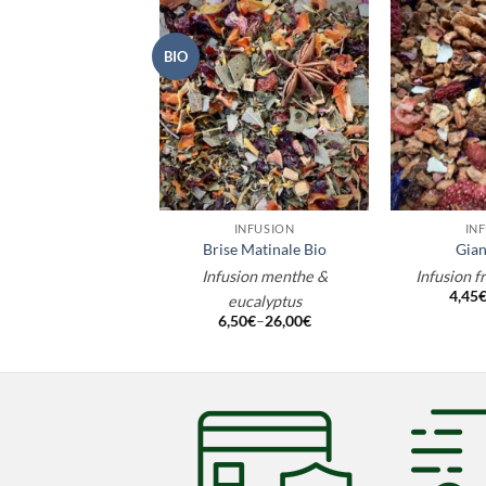
BIO
+
+
INFUSION
IN
Brise Matinale Bio
Gian
Infusion menthe &
Infusion f
4,45
eucalyptus
6,50
€
–
26,00
€