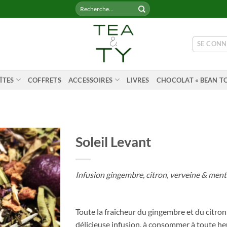
Recherche
pour :
SE CONN
ÎTES
COFFRETS
ACCESSOIRES
LIVRES
CHOCOLAT « BEAN TO
Soleil Levant
Infusion gingembre, citron, verveine & men
Toute la fraîcheur du gingembre et du citro
délicieuse infusion, à consommer à toute he