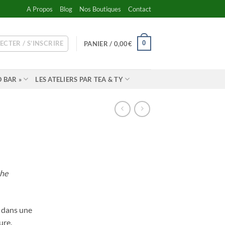
A Propos
Blog
Nos Boutiques
Contact
ECTER / S’INSCRIRE
0
PANIER /
0,00
€
 BAR »
LES ATELIERS PAR TEA & TY
the
n dans une
ure.