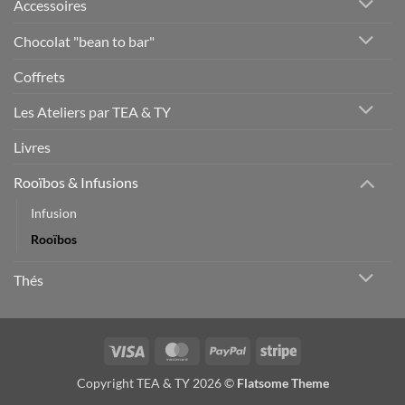
Accessoires
Chocolat "bean to bar"
Coffrets
Les Ateliers par TEA & TY
Livres
Rooïbos & Infusions
Infusion
Rooïbos
Thés
Visa
MasterCard
PayPal
Stripe
Copyright TEA & TY 2026 ©
Flatsome Theme