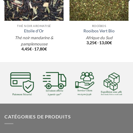
THÉ NOIR AROMATISÉ
ROOÏBOS
Etoile d’Or
Rooïbos Vert Bio
Thé noir mandarine &
Afrique du Sud
3,25
€
–
13,00
€
pamplemousse
4,45
€
–
17,80
€
CATÉGORIES DE PRODUITS