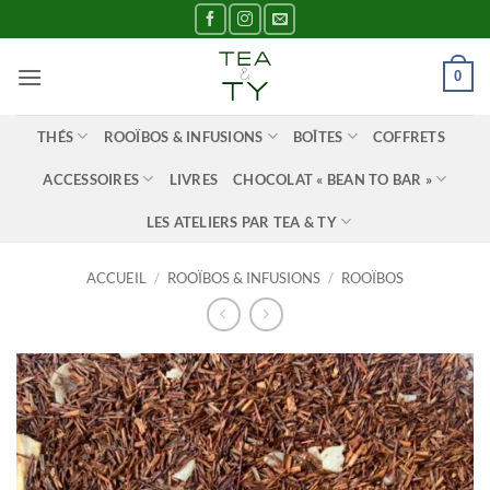
Passer
au
contenu
0
THÉS
ROOÏBOS & INFUSIONS
BOÎTES
COFFRETS
ACCESSOIRES
LIVRES
CHOCOLAT « BEAN TO BAR »
LES ATELIERS PAR TEA & TY
ACCUEIL
/
ROOÏBOS & INFUSIONS
/
ROOÏBOS