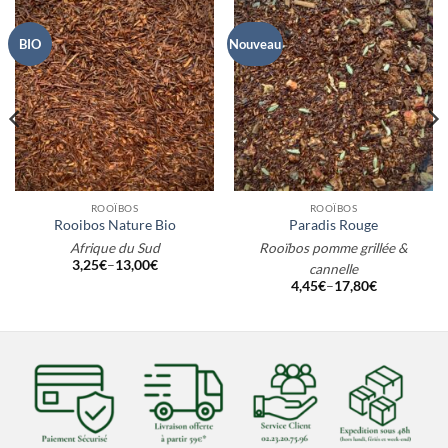
BIO
Nouveau
ROOÏBOS
ROOÏBOS
Rooibos Nature Bio
Paradis Rouge
Afrique du Sud
Rooïbos pomme grillée &
3,25
€
–
13,00
€
cannelle
4,45
€
–
17,80
€