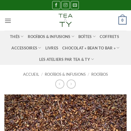
Passer
au
contenu
0
THÉS
ROOÏBOS & INFUSIONS
BOÎTES
COFFRETS
ACCESSOIRES
LIVRES
CHOCOLAT « BEAN TO BAR »
LES ATELIERS PAR TEA & TY
ACCUEIL
/
ROOÏBOS & INFUSIONS
/
ROOÏBOS