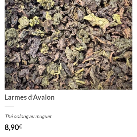
Larmes d’Avalon
Thé oolong au muguet
8,90
€