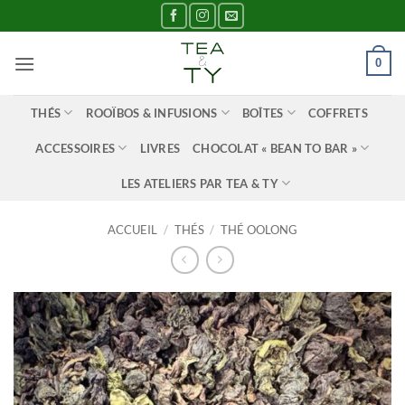
Passer
au
contenu
0
THÉS
ROOÏBOS & INFUSIONS
BOÎTES
COFFRETS
ACCESSOIRES
LIVRES
CHOCOLAT « BEAN TO BAR »
LES ATELIERS PAR TEA & TY
ACCUEIL
/
THÉS
/
THÉ OOLONG