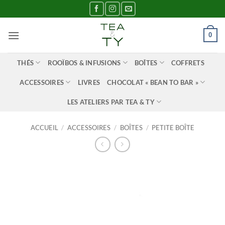
Passer
au
contenu
0
THÉS
ROOÏBOS & INFUSIONS
BOÎTES
COFFRETS
ACCESSOIRES
LIVRES
CHOCOLAT « BEAN TO BAR »
LES ATELIERS PAR TEA & TY
ACCUEIL
/
ACCESSOIRES
/
BOÎTES
/
PETITE BOÎTE