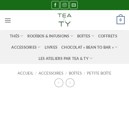
Passer
au
contenu
0
THÉS
ROOÏBOS & INFUSIONS
BOÎTES
COFFRETS
ACCESSOIRES
LIVRES
CHOCOLAT « BEAN TO BAR »
LES ATELIERS PAR TEA & TY
ACCUEIL
/
ACCESSOIRES
/
BOÎTES
/
PETITE BOÎTE