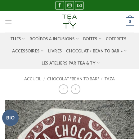
Passer
au
contenu
0
THÉS
ROOÏBOS & INFUSIONS
BOÎTES
COFFRETS
ACCESSOIRES
LIVRES
CHOCOLAT « BEAN TO BAR »
LES ATELIERS PAR TEA & TY
ACCUEIL
/
CHOCOLAT "BEAN TO BAR"
/
TAZA
BIO