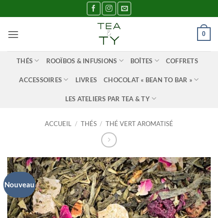
Passer
au
contenu
0
THÉS
ROOÏBOS & INFUSIONS
BOÎTES
COFFRETS
ACCESSOIRES
LIVRES
CHOCOLAT « BEAN TO BAR »
LES ATELIERS PAR TEA & TY
ACCUEIL
/
THÉS
/
THÉ VERT AROMATISÉ
Nouveau