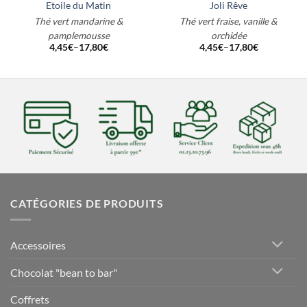
Etoile du Matin
Joli Rêve
Thé vert mandarine &
Thé vert fraise, vanille &
pamplemousse
orchidée
4,45
€
–
17,80
€
4,45
€
–
17,80
€
CATÉGORIES DE PRODUITS
Accessoires
Chocolat "bean to bar"
Coffrets