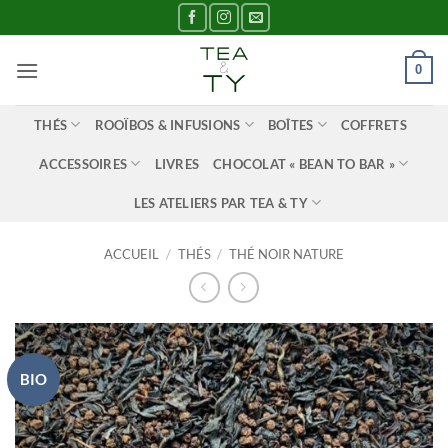
Passer
au
contenu
0
THÉS
ROOÏBOS & INFUSIONS
BOÎTES
COFFRETS
ACCESSOIRES
LIVRES
CHOCOLAT « BEAN TO BAR »
LES ATELIERS PAR TEA & TY
ACCUEIL
/
THÉS
/
THÉ NOIR NATURE
BIO