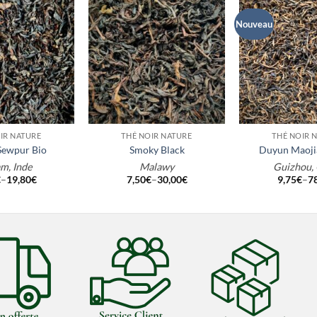
Nouveau
+
+
IR NATURE
THÉ NOIR NATURE
THÉ NOIR 
Sewpur Bio
Smoky Black
Duyun Maoji
m, Inde
Malawy
Guizhou,
€
–
19,80
€
7,50
€
–
30,00
€
9,75
€
–
7