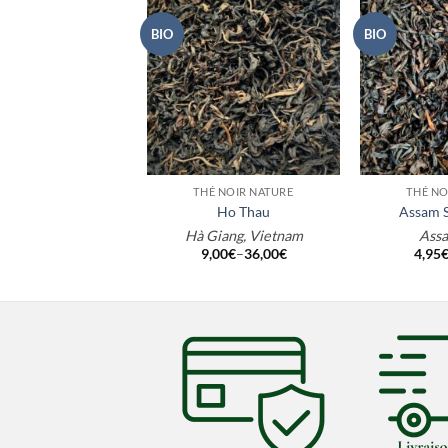
BIO
BIO
+
+
É NOIR NATURE
THÉ NOIR NATURE
THÉ NO
ng Souchong Bio
Ho Thau
Assam 
ujian, Chine
Hà Giang, Vietnam
Assa
,95
€
–
19,80
€
9,00
€
–
36,00
€
4,95