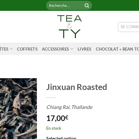
Recherche
pour :
SE CONN
ÎTES
COFFRETS
ACCESSOIRES
LIVRES
CHOCOLAT « BEAN TO
Jinxuan Roasted
Chiang Raï, Thaïlande
17,00
€
En stock
Selected option