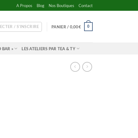
A Propos
Blog
Nos Boutiques
Contact
ECTER / S’INSCRIRE
0
PANIER /
0,00
€
 BAR »
LES ATELIERS PAR TEA & TY