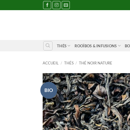
Passer
au
contenu
THÉS
ROOÏBOS & INFUSIONS
BO
ACCUEIL
/
THÉS
/
THÉ NOIR NATURE
BIO