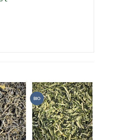
BIO
+
+