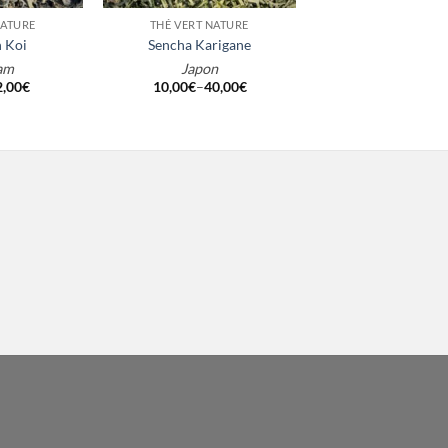
NATURE
THÉ VERT NATURE
THÉ VERT NAT
 Koi
Sencha Karigane
Zomba Gree
am
Japon
Malawi
2,00
€
10,00
€
–
40,00
€
6,50
€
–
26,00