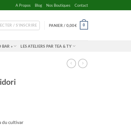
A Propos
Blog
Nos Boutiques
Contact
ECTER / S’INSCRIRE
0
PANIER /
0,00
€
 BAR »
LES ATELIERS PAR TEA & TY
dori
 du cultivar