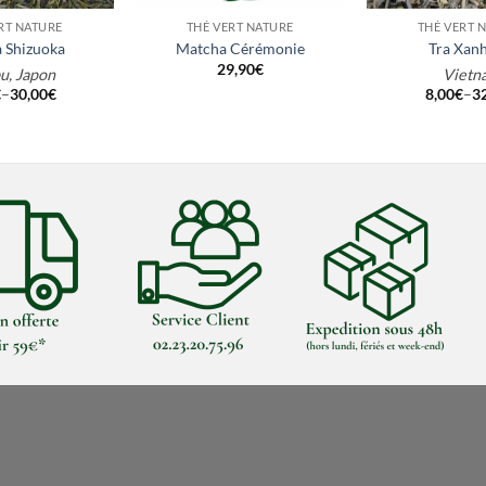
RT NATURE
THÉ VERT NATURE
THÉ VERT 
 Shizuoka
Matcha Cérémonie
Tra Xanh
29,90
€
u, Japon
Vietn
€
–
30,00
€
8,00
€
–
3