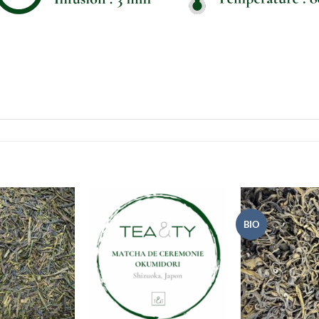
BIO
+
+