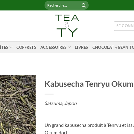
Recherche
pour :
SE CONN
ÎTES
COFFRETS
ACCESSOIRES
LIVRES
CHOCOLAT « BEAN TO
Kabusecha Tenryu Okumi
Satsuma, Japon
Un grand kabusecha produit à Tenryu et issu
Okumidori.