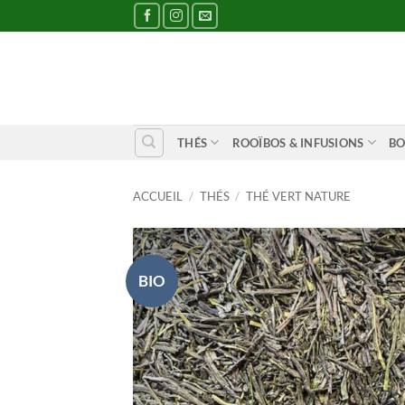
Passer
au
contenu
THÉS
ROOÏBOS & INFUSIONS
BO
ACCUEIL
/
THÉS
/
THÉ VERT NATURE
BIO