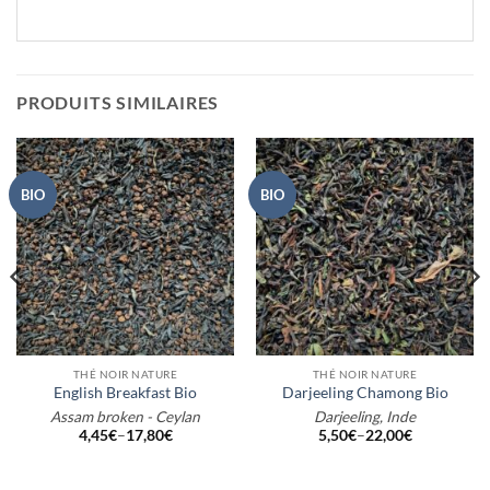
PRODUITS SIMILAIRES
BIO
BIO
THÉ NOIR NATURE
THÉ NOIR NATURE
English Breakfast Bio
Darjeeling Chamong Bio
Assam broken - Ceylan
Darjeeling, Inde
4,45
€
–
17,80
€
5,50
€
–
22,00
€