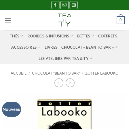
Passer
au
contenu
0
THÉS
ROOÏBOS & INFUSIONS
BOÎTES
COFFRETS
ACCESSOIRES
LIVRES
CHOCOLAT « BEAN TO BAR »
LES ATELIERS PAR TEA & TY
ACCUEIL
/
CHOCOLAT "BEAN TO BAR"
/
ZOTTER LABOOKO
Nouveau