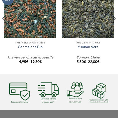
THÉ VERT AROMATISÉ
THÉ VERT NATURE
Genmaicha Bio
Yunnan Vert
Thé vert sencha au riz soufflé
Yunnan, Chine
4,95
€
–
19,80
€
5,50
€
–
22,00
€