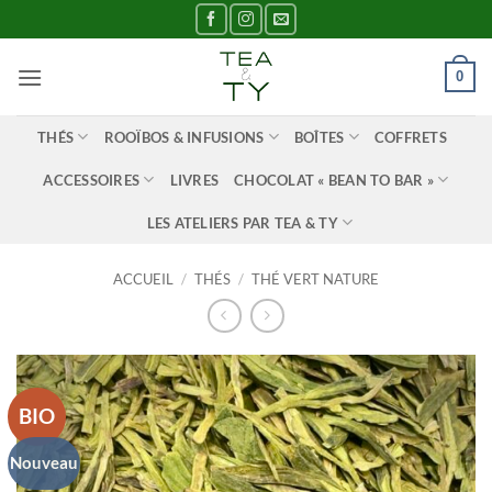
Passer
au
contenu
0
THÉS
ROOÏBOS & INFUSIONS
BOÎTES
COFFRETS
ACCESSOIRES
LIVRES
CHOCOLAT « BEAN TO BAR »
LES ATELIERS PAR TEA & TY
ACCUEIL
/
THÉS
/
THÉ VERT NATURE
BIO
Nouveau