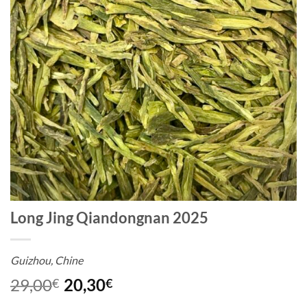
Long Jing Qiandongnan 2025
Guizhou, Chine
29,00
20,30
€
€