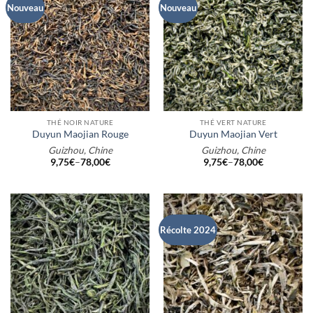
Nouveau
Nouveau
THÉ NOIR NATURE
THÉ VERT NATURE
Duyun Maojian Rouge
Duyun Maojian Vert
Guizhou, Chine
Guizhou, Chine
9,75
€
–
78,00
€
9,75
€
–
78,00
€
Récolte 2024