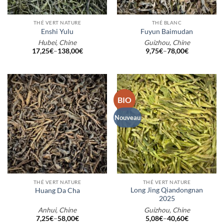
THÉ VERT NATURE
THÉ BLANC
Enshi Yulu
Fuyun Baimudan
Hubei, Chine
Guizhou, Chine
17,25
€
–
138,00
€
9,75
€
–
78,00
€
BIO
Nouveau
THÉ VERT NATURE
THÉ VERT NATURE
Long Jing Qiandongnan
Huang Da Cha
2025
Anhui, Chine
Guizhou, Chine
7,25
€
–
58,00
€
5,08
€
–
40,60
€