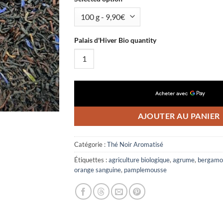
Palais d'Hiver Bio quantity
AJOUTER AU PANIER
Catégorie :
Thé Noir Aromatisé
Étiquettes :
agriculture biologique
,
agrume
,
bergamo
orange sanguine
,
pamplemousse