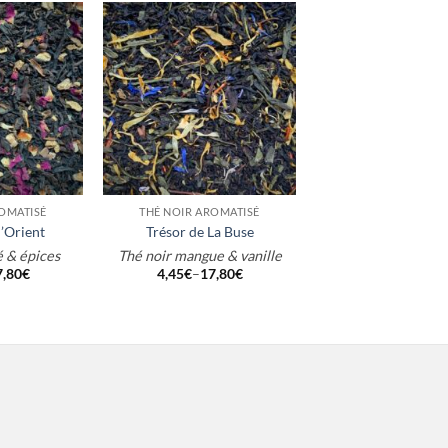
+
OMATISÉ
THÉ NOIR AROMATISÉ
’Orient
Trésor de La Buse
 & épices
Thé noir mangue & vanille
7,80
€
4,45
€
–
17,80
€