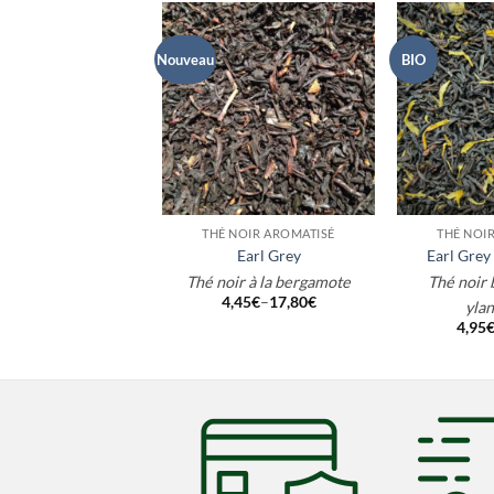
Nouveau
BIO
+
+
NOIR AROMATISÉ
THÉ NOIR AROMATISÉ
THÉ NOI
ment de Paradis
Earl Grey
Earl Grey
r pomme, amande &
Thé noir à la bergamote
Thé noir
4,45
€
–
17,80
€
cannelle
ylan
,45
€
–
17,80
€
4,95