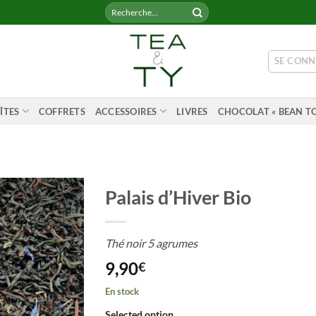
Recherche
pour :
SE CONN
ÎTES
COFFRETS
ACCESSOIRES
LIVRES
CHOCOLAT « BEAN TO
Palais d’Hiver Bio
Thé noir 5 agrumes
9,90
€
En stock
Selected option