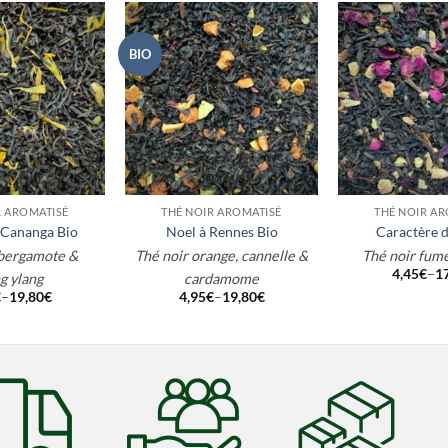
BIO
+
+
R AROMATISÉ
THÉ NOIR AROMATISÉ
THÉ NOIR AR
 Cananga Bio
Noel à Rennes Bio
Caractère d
 bergamote &
Thé noir orange, cannelle &
Thé noir fumé
4,45
€
–
1
g ylang
cardamome
€
–
19,80
€
4,95
€
–
19,80
€