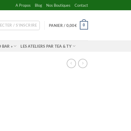
A Propos
Blog
Nos Boutiques
Contact
ECTER / S’INSCRIRE
0
PANIER /
0,00
€
 BAR »
LES ATELIERS PAR TEA & TY