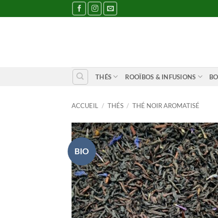
Passer
au
contenu
THÉS
ROOÏBOS & INFUSIONS
BO
ACCUEIL
/
THÉS
/
THÉ NOIR AROMATISÉ
BIO