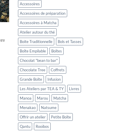
Accessoires
Accessoires de préparation
Accessoires à Matcha
Atelier autour du thé
ces
Boite Traditionnelle
Bols et Tasses
Boîte Empilable
Boîtes
Chocolat "bean to bar"
Chocolate Tree
Coffrets
Grande Boîte
Infusion
Les Ateliers par TEA & TY
Livres
Manoa
Marou
Matcha
Menakao
Natsume
Offrir un atelier
Petite Boîte
Qantu
Rooïbos