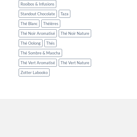
Rooïbos & Infusions
Standout Chocolate
Taza
Thé Blanc
Théières
Thé Noir Aromatisé
Thé Noir Nature
Thé Oolong
Thés
Thé Sombre & Maocha
Thé Vert Aromatisé
Thé Vert Nature
Zotter Labooko