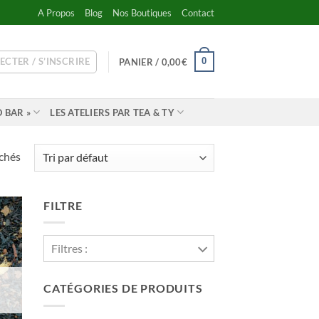
A Propos
Blog
Nos Boutiques
Contact
ECTER / S’INSCRIRE
0
PANIER /
0,00
€
 BAR »
LES ATELIERS PAR TEA & TY
ichés
FILTRE
Filtres :
CATÉGORIES DE PRODUITS