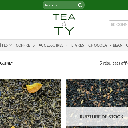
Recherche
pour :
SE CONN
ÎTES
COFFRETS
ACCESSOIRES
LIVRES
CHOCOLAT « BEAN TO
5 résultats aff
GUINE”
RUPTURE DE STOCK