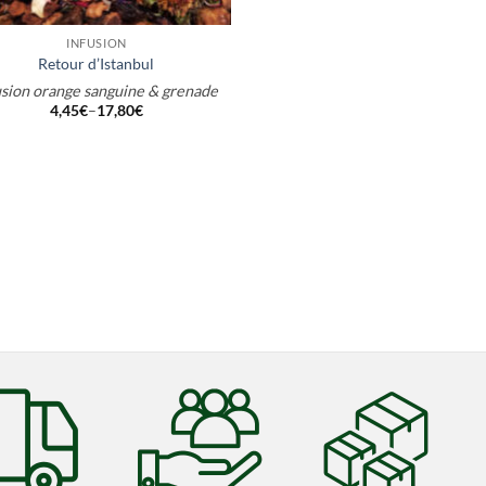
INFUSION
Retour d’Istanbul
usion orange sanguine & grenade
4,45
€
–
17,80
€