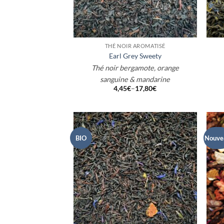
+
+
THÉ NOIR AROMATISÉ
Earl Grey Sweety
Thé noir bergamote, orange
sanguine & mandarine
4,45
€
–
17,80
€
BIO
Nouve