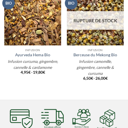
BIO
BIO
RUPTURE DE STOCK
INFUSION
INFUSION
Ayurveda Hema Bio
Berceuse du Mekong Bio
Infusion curcuma, gingembre,
Infusion camomille,
cannelle & cardamome
gingembre, cannelle &
4,95
€
–
19,80
€
curcuma
6,50
€
–
26,00
€