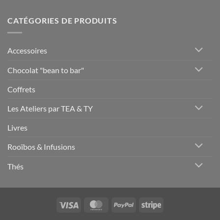
CATÉGORIES DE PRODUITS
Accessoires
Chocolat "bean to bar"
Coffrets
Les Ateliers par TEA & TY
Livres
Rooïbos & Infusions
Thés
Visa
MasterCard
PayPal
Stripe