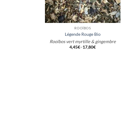
+
ROOÏBOS
Légende Rouge Bio
Rooïbos vert myrtille & gingembre
4,45
€
–
17,80
€