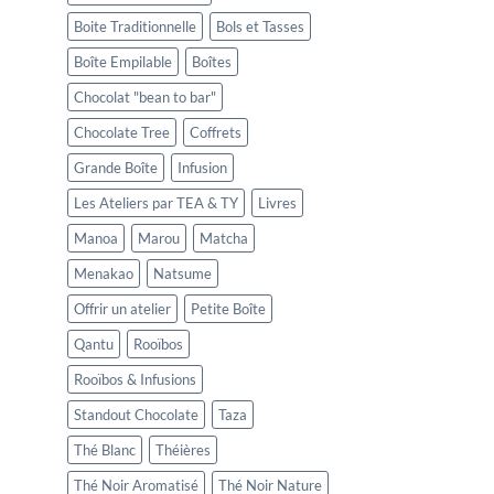
Boite Traditionnelle
Bols et Tasses
Boîte Empilable
Boîtes
Chocolat "bean to bar"
Chocolate Tree
Coffrets
Grande Boîte
Infusion
Les Ateliers par TEA & TY
Livres
Manoa
Marou
Matcha
Menakao
Natsume
Offrir un atelier
Petite Boîte
Qantu
Rooïbos
Rooïbos & Infusions
Standout Chocolate
Taza
Thé Blanc
Théières
Thé Noir Aromatisé
Thé Noir Nature