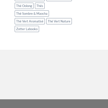
Thé Oolong
Thés
Thé Sombre & Maocha
Thé Vert Aromatisé
Thé Vert Nature
Zotter Labooko