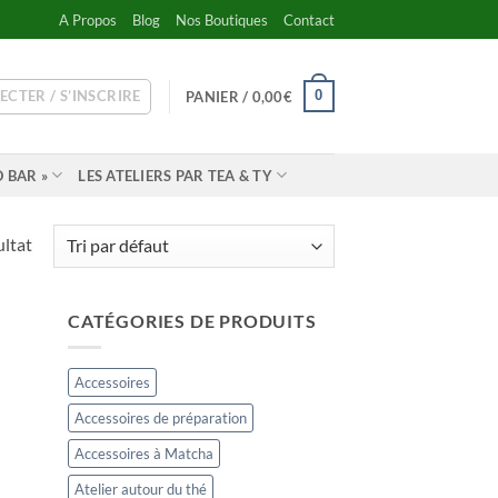
A Propos
Blog
Nos Boutiques
Contact
ECTER / S’INSCRIRE
0
PANIER /
0,00
€
 BAR »
LES ATELIERS PAR TEA & TY
ultat
CATÉGORIES DE PRODUITS
Accessoires
Accessoires de préparation
Accessoires à Matcha
Atelier autour du thé