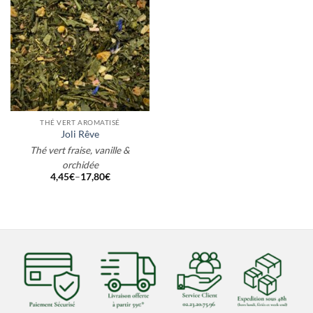
THÉ VERT AROMATISÉ
Joli Rêve
Thé vert fraise, vanille &
orchidée
4,45
€
–
17,80
€